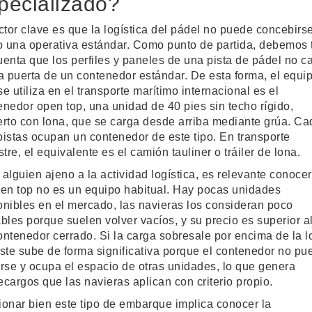
pecializado?
actor clave es que la logística del pádel no puede concebirs
 una operativa estándar. Como punto de partida, debemos 
uenta que los perfiles y paneles de una pista de pádel no c
la puerta de un contenedor estándar. De esta forma, el equi
e utiliza en el transporte marítimo internacional es el
enedor open top, una unidad de 40 pies sin techo rígido,
erto con lona, que se carga desde arriba mediante grúa. Ca
pistas ocupan un contenedor de este tipo. En transporte
stre, el equivalente es el camión tauliner o tráiler de lona.
 alguien ajeno a la actividad logística, es relevante conoce
pen top no es un equipo habitual. Hay pocas unidades
onibles en el mercado, las navieras los consideran poco
ables porque suelen volver vacíos, y su precio es superior a
ontenedor cerrado. Si la carga sobresale por encima de la l
oste sube de forma significativa porque el contenedor no pu
arse y ocupa el espacio de otras unidades, lo que genera
ecargos que las navieras aplican con criterio propio.
ionar bien este tipo de embarque implica conocer la