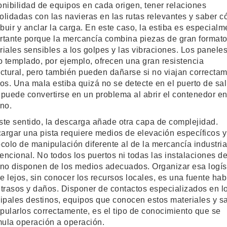
onibilidad de equipos en cada origen, tener relaciones
olidadas con las navieras en las rutas relevantes y saber 
ibuir y anclar la carga. En este caso, la estiba es especialm
rtante porque la mercancía combina piezas de gran format
riales sensibles a los golpes y las vibraciones. Los panele
io templado, por ejemplo, ofrecen una gran resistencia
uctural, pero también pueden dañarse si no viajan correcta
tos. Una mala estiba quizá no se detecte en el puerto de sal
 puede convertirse en un problema al abrir el contenedor e
ino.
ste sentido, la descarga añade otra capa de complejidad.
argar una pista requiere medios de elevación específicos y
ocolo de manipulación diferente al de la mercancía industria
encional. No todos los puertos ni todas las instalaciones d
ino disponen de los medios adecuados. Organizar esa logís
e lejos, sin conocer los recursos locales, es una fuente hab
etrasos y daños. Disponer de contactos especializados en l
cipales destinos, equipos que conocen estos materiales y s
pularlos correctamente, es el tipo de conocimiento que se
ula operación a operación.