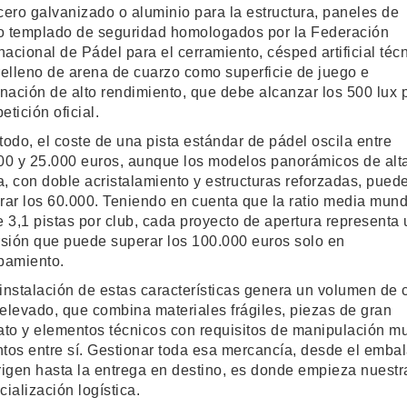
cero galvanizado o aluminio para la estructura, paneles de
io templado de seguridad homologados por la Federación
nacional de Pádel para el cerramiento, césped artificial téc
relleno de arena de cuarzo como superficie de juego e
inación de alto rendimiento, que debe alcanzar los 500 lux 
etición oficial.
todo, el coste de una pista estándar de pádel oscila entre
00 y 25.000 euros, aunque los modelos panorámicos de alt
, con doble acristalamiento y estructuras reforzadas, pued
rar los 60.000. Teniendo en cuenta que la ratio media mund
e 3,1 pistas por club, cada proyecto de apertura representa
rsión que puede superar los 100.000 euros solo en
pamiento.
instalación de estas características genera un volumen de 
elevado, que combina materiales frágiles, piezas de gran
ato y elementos técnicos con requisitos de manipulación m
intos entre sí. Gestionar toda esa mercancía, desde el embal
rigen hasta la entrega en destino, es donde empieza nuestr
ialización logística.