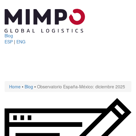
Blog
ESP
|
ENG
Toggle
navigati
Home
•
Blog
•
Observatorio España-México: diciembre 2025