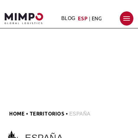
BLOG
ESP
ENG
|
Togg
navig
HOME
TERRITORIOS
•
•
ESPAÑA
ESPAÑA