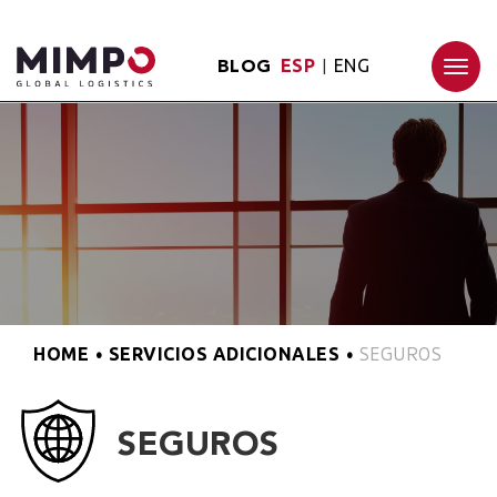
ESP
ENG
|
BLOG
Togg
navi
HOME
SERVICIOS ADICIONALES
•
•
SEGUROS
SEGUROS