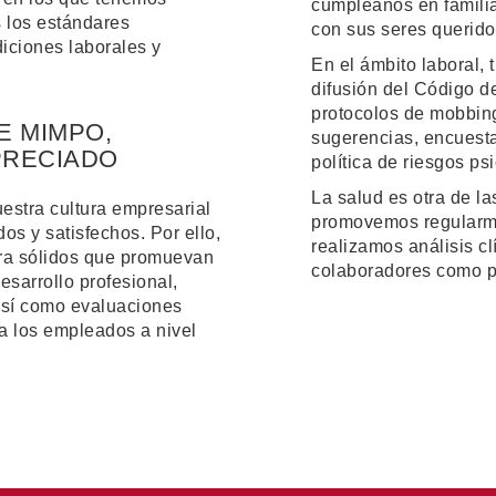
cumpleaños en familia
 los estándares
con sus seres querido
iciones laborales y
En el ámbito laboral,
difusión del Código d
protocolos de mobbing
E MIMPO,
sugerencias, encuesta 
PRECIADO
política de riesgos ps
La salud es otra de l
estra cultura empresarial
promovemos regularm
s y satisfechos. Por ello,
realizamos análisis cl
ra sólidos que promuevan
colaboradores como pa
sarrollo profesional,
 así como evaluaciones
a los empleados a nivel