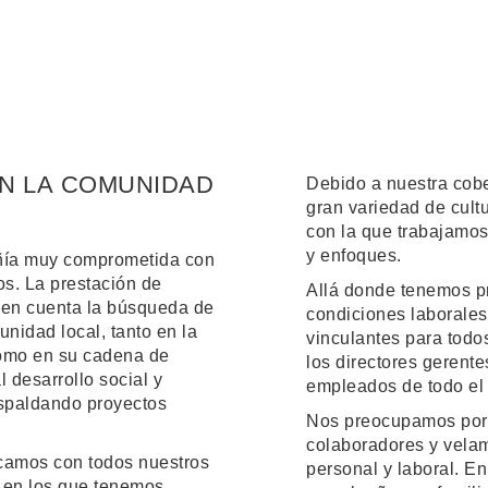
N LA COMUNIDAD
Debido a nuestra cobe
gran variedad de cult
con la que trabajamos
y enfoques.
ñía muy comprometida con
os. La prestación de
Allá donde tenemos p
e en cuenta la búsqueda de
condiciones laborales 
nidad local, tanto en la
vinculantes para todos
como en su cadena de
los directores gerente
l desarrollo social y
empleados de todo el
espaldando proyectos
Nos preocupamos por 
colaboradores y velam
icamos con todos nuestros
personal y laboral. En
s en los que tenemos